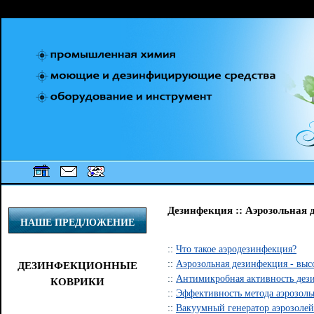
[an error occurred while processing this directive] [an error occurred while proc
Дезинфекция :: Аэрозольная 
НАШЕ ПРЕДЛОЖЕНИЕ
::
Что такое аэродезинфекция?
::
Аэрозольная дезинфекция - выс
ДЕЗИНФЕКЦИОННЫЕ
::
Антимикробная активность дез
КОВРИКИ
::
Эффективность метода аэрозол
::
Вакуумный генератор аэрозолей