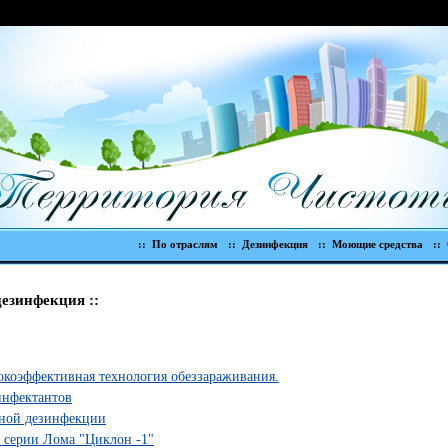
essing this directive] [an error occurred while processing this directive]
:: По отраслям
:: Дезинфекция
:: Моющие средства
::
дезинфекция ::
окоэффективная технология обеззараживания.
инфектантов
ьной дезинфекции
 серии Лома "Циклон -1"