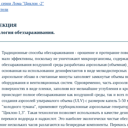
 серии Лома "Циклон -2"
ители
ЕКЦИЯ
логия обеззараживания.
Традиционные способы обеззараживания - орошение и протирание пове
мало эффективны, поскольку не уничтожают микроорганизмы, содержащ
обеззараживания воздушной среды разработана аэрозольная (объемная)
основанная на использовании дезинфектантов в виде мелкодисперсных 
аэрозольное облако в считанные минуты заполняет замкнутые объемы 
оборудования и вентиляционных систем. Одновременно, часть аэрозоля
поверхностях в виде пленки, заполняя все мельчайшие углубления и кр
происходит полное обеззараживание как воздушной среды, так и всех п
создания аэрозолей ультрамалого объема (ULV) с размером капель 5-50
"холодного тумана", применяют турбоциклонные аэрозольные генера
"Циклон-1,3". Такая технология позволяет использовать в качестве дез
 перекиси водорода и надкислот. Это наиболее экологически чистые об
чение нескольких часов разлагаются на безвредные компоненты. Перекись