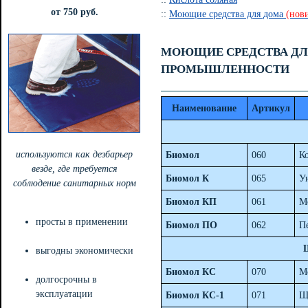
от 750 руб.
::
Моющие средства для дома
(нов
МОЮЩИЕ СРЕДСТВА ДЛ
ПРОМЫШЛЕННОСТИ
Наименование
Артикул
используются как дезбарьер
Биомол
060
К
везде, где требуется
Биомол К
065
У
соблюдение санитарных норм
Биомол КП
061
М
просты в применении
Биомол ПО
062
П
выгодны экономически
Биомол КС
070
М
долгосрочны в
эксплуатации
Биомол КС-1
071
Щ