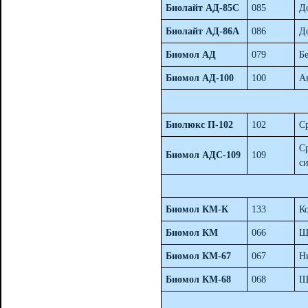
Биолайт АД-85С
085
Д
Биолайт АД-86А
086
Д
Биомол АД
079
Б
Биомол АД-100
100
А
Биолюкс П-102
102
С
С
Биомол АДС-109
109
с
Биомол КМ-К
133
К
Биомол КМ
066
Щ
Биомол КМ-67
067
Н
Биомол КМ-68
068
Щ