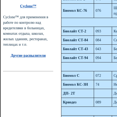
Cyclone™
Щ
Биомол КС-76
076
п
Cyclone™ для применения в
работе по контролю над
вредителями в больницах,
Биолайт СТ-2
093
К
комнатах отдыха, школах,
жилых зданиях, ресторанах,
Биолайт СТ-84
084
С
теплицах и т.п.
Биолайт СТ-43
043
Бе
Другие распылители
Биолайт СТ-94
094
Б
Биомол С
072
С
Биомол КС-3Н
74
Н
ДП- 2Т
Д
Криодез
089
Д