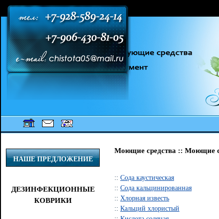
[an error occurred while processing this directive] [an error occurred while
processing this directive] [an error occurred while processing this directive]
Моющие средства :: Моющие 
НАШЕ ПРЕДЛОЖЕНИЕ
::
Сода каустическая
::
Сода кальцинированная
ДЕЗИНФЕКЦИОННЫЕ
::
Хлорная известь
КОВРИКИ
::
Кальций хлористый
::
Кислота соляная