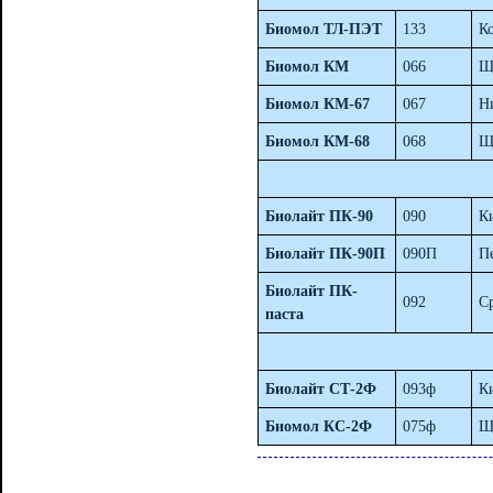
Биомол ТЛ-ПЭТ
133
К
Биомол КМ
066
Щ
Биомол КМ-67
067
Н
Биомол КМ-68
068
Щ
Биолайт ПК-90
090
К
Биолайт ПК-90П
090П
П
Биолайт ПК-
092
С
паста
Биолайт СТ-2Ф
093ф
К
Биомол КС-2Ф
075ф
Щ