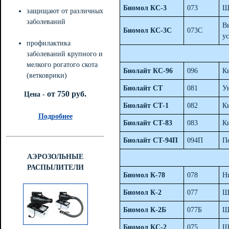
Биомол КС-3
073
Щ
защищают от различных
заболеваний
В
Биомол КС-3С
073С
у
профилактика
заболеваний крупного и
мелкого рогатого скота
Биолайт КС-96
096
К
(ветковрики)
Биолайт СТ
081
У
от 750 руб.
Цена -
Биолайт СТ-1
082
К
Подробнее
Биолайт СТ-83
083
К
Биолайт СТ-94П
094П
П
АЭРОЗОЛЬНЫЕ
РАСПЫЛИТЕЛИ
Биомол К-78
078
Н
Биомол К-2
077
Щ
Биомол К-2Б
077Б
Щ
Биомол КС-2
075
Щ