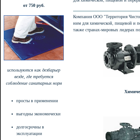
для химической, пищевой и пере
от 750 руб.
Компания ООО "Территория Чистот
ним для химической, пищевой и п
также странах-мировых лидерах по
используются как дезбарьер
везде, где требуется
соблюдение санитарных норм
Химиче
просты в применении
выгодны экономически
долгосрочны в
эксплуатации