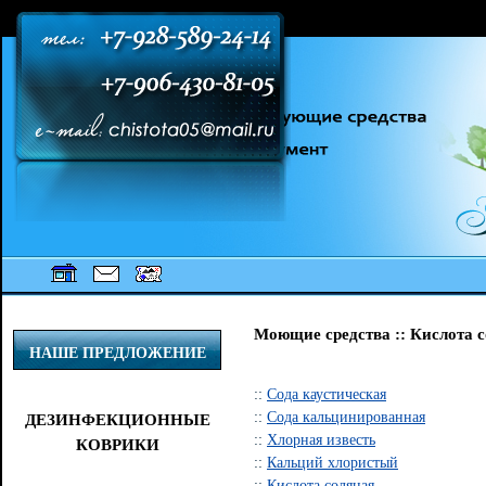
[an error occurred while processing this directive] [an error occurred while
processing this directive] [an error occurred while processing this directive]
Моющие средства :: Кислота с
НАШЕ ПРЕДЛОЖЕНИЕ
::
Сода каустическая
::
Сода кальцинированная
ДЕЗИНФЕКЦИОННЫЕ
::
Хлорная известь
КОВРИКИ
::
Кальций хлористый
::
Кислота соляная