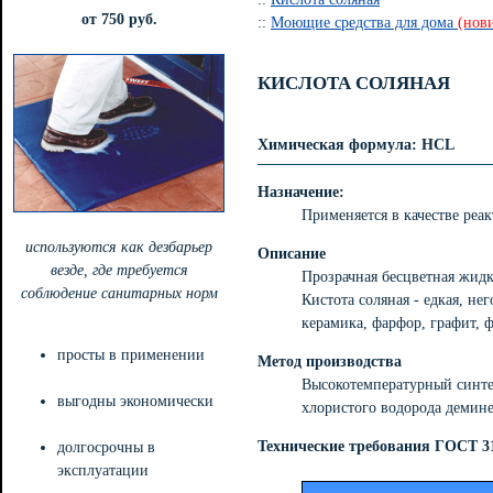
от 750 руб.
::
Моющие средства для дома
(нов
КИСЛОТА СОЛЯНАЯ
Химическая формула: HCL
Назначение:
Применяется в качестве реа
используются как дезбарьер
Описание
везде, где требуется
Прозрачная бесцветная жидко
соблюдение санитарных норм
Кистота соляная - едкая, не
керамика, фарфор, графит, 
просты в применении
Метод производства
Высокотемпературный синтез
выгодны экономически
хлористого водорода демин
Технические требования ГОСТ 31
долгосрочны в
эксплуатации