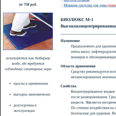
от 750 руб.
::
Моющие средства для дома
(нов
БИОЛЮКС М-1
Высококонцентрированны
Назначение
Предназначено для удалени
пятна масел, нефтепродукто
моющим и обезжиривающим
используются как дезбарьер
везде, где требуется
Область применения
соблюдение санитарных норм
Средство рекомендуется исп
механизированных моечных 
просты в применении
Свойства
Концентрированное жидкое 
выгодны экономически
после размораживания. Сред
веществ. Яявляется негорюч
долгосрочны в
По степени воздействия на
эксплуатации
безопасные для здоровья. Ве