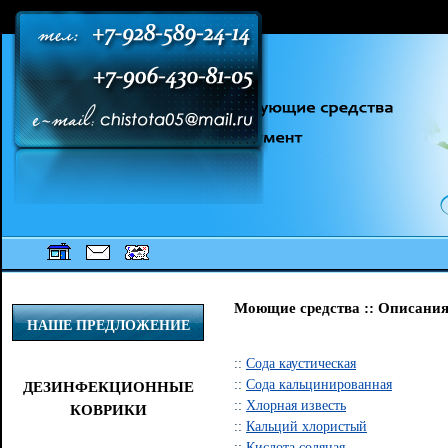
[an error occurred while processing this directive] [an error occurred while
processing this directive] [an error occurred while processing this directive]
Моющие средства :: Описания
НАШЕ ПРЕДЛОЖЕНИЕ
::
Сода каустическая
::
Сода кальцинированная
ДЕЗИНФЕКЦИОННЫЕ
::
Хлорная известь
КОВРИКИ
::
Кальций хлористый
::
Кислота соляная