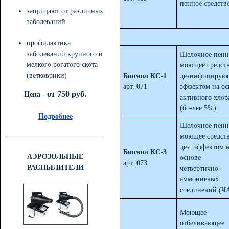
пенное средств
защищают от различных
заболеваний
профилактика
заболеваний крупного и
Щелочное пенн
мелкого рогатого скота
моющее средств
(ветковрики)
Биомол КС-1
дезинфицирую
арт. 071
эффектом на ос
от 750 руб.
Цена -
активного хлор
(бо-лее 5%).
Подробнее
Щелочное пенн
моющее средств
дез. эффектом 
Биомол КС-3
АЭРОЗОЛЬНЫЕ
основе
арт. 073
РАСПЫЛИТЕЛИ
четвертично-
аммониевых
соединений (Ч
Моющее
отбеливающее