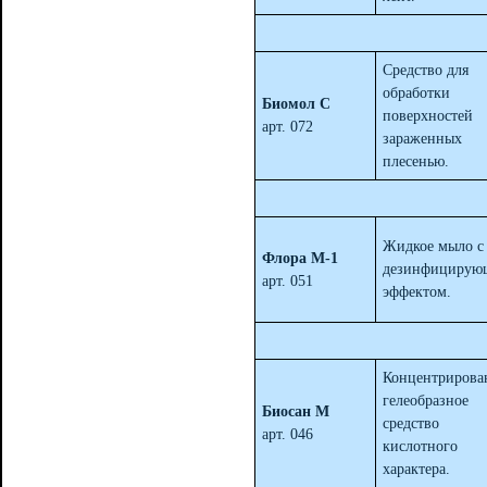
Средство для
обработки
Биомол С
поверхностей
арт. 072
зараженных
плесенью.
Жидкое мыло с
Флора М-1
дезинфицирую
арт. 051
эффектом.
Концентрирова
гелеобразное
Биосан М
средство
арт. 046
кислотного
характера.