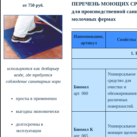
ПЕРЕЧЕНЬ МОЮЩИХ СР
от 750 руб.
для производственной сан
молочных фермах
Наименование,
Свойства
артикул
1.
используются как дезбарьер
Универсальное
везде, где требуется
средство для
соблюдение санитарных норм
Биомол
очистки и
арт. 060
обезжиривания
просты в применении
различных
поверхностей.
выгодны экономически
долгосрочны в
Универсальное
Биомол К
эксплуатации
моющее щелоч
арт. 065