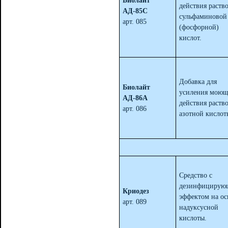
Биолайт
действия раств
АД-85С
сульфаминовой
арт. 085
(фосфорной)
кислот.
Добавка для
Биолайт
усиления моющ
АД-86А
действия раств
арт. 086
азотной кислот
Средство с
дезинфицирую
Криодез
эффектом на ос
арт. 089
надуксусной
кислоты.