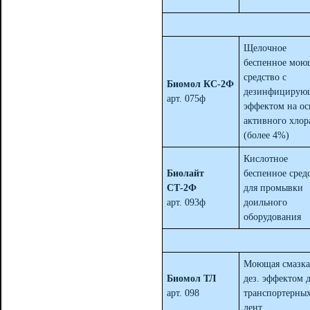
Щелочное
беспенное мою
средство с
Биомол КС-2Ф
дезинфицирую
арт. 075ф
эффектом на ос
активного хлор
(более 4%)
Кислотное
Биолайт
беспенное сред
СТ-2Ф
для промывки
арт. 093ф
доильного
оборудования
Моющая смазка
Биомол ТЛ
дез. эффектом 
арт. 098
транспортерны
лент.