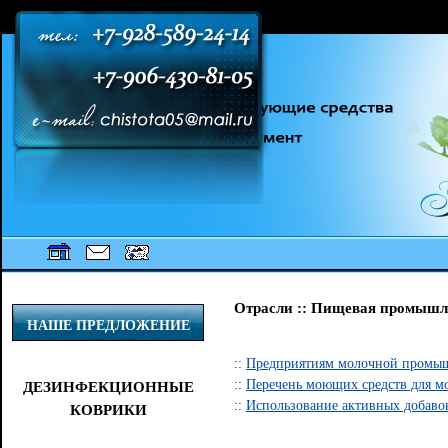
[an error occurred while processing this directive] [an error occurred while
processing this directive] [an error occurred while processing this directive]
Отрасли :: Пищевая промышле
НАШЕ ПРЕДЛОЖЕНИЕ
::
Предприятиям молочной промы
::
Перечень моющих средств для 
ДЕЗИНФЕКЦИОННЫЕ
::
Использование активных добаво
КОВРИКИ