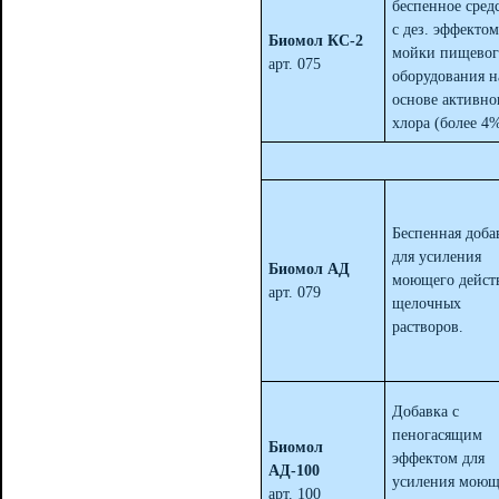
беспенное сред
с дез. эффектом
Биомол КС-2
мойки пищевог
арт. 075
оборудования н
основе активно
хлора (более 4%
Беспенная доба
для усиления
Биомол АД
моющего дейст
арт. 079
щелочных
растворов.
Добавка с
пеногасящим
Биомол
эффектом для
АД-100
усиления моющ
арт. 100