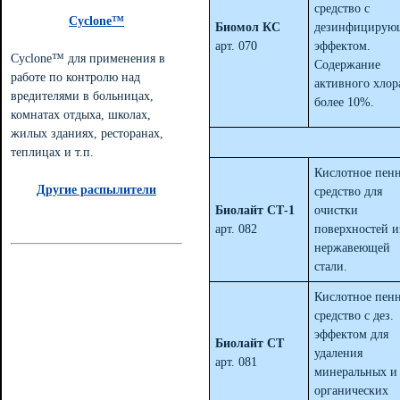
средство с
Cyclone™
Биомол КС
дезинфицирую
арт. 070
эффектом.
Cyclone™ для применения в
Содержание
работе по контролю над
активного хлор
вредителями в больницах,
более 10%.
комнатах отдыха, школах,
жилых зданиях, ресторанах,
теплицах и т.п.
Кислотное пен
Другие распылители
средство для
Биолайт СТ-1
очистки
арт. 082
поверхностей и
нержавеющей
стали.
Кислотное пен
средство с дез.
эффектом для
Биолайт СТ
удаления
арт. 081
минеральных и
органических